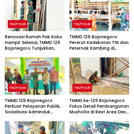
TNI/POLRI
TNI/POLRI
Renovasi Rumah Pak Koko
TMMD 129 Bojonegoro
Hampir Selesai, TMMD 129
Pererat Kedekatan TNI dan
Bojonegoro Tunjukkan
Peternak Kambing di
Progres Pesat
Kesongo
TNI/POLRI
TNI/POLRI
TMMD 129 Bojonegoro
TMMD ke-129 Bojonegoro
Perkuat Pelayanan Publik,
Fokus Detail Pembangunan
Sosialisasi Adminduk
Musholla di Rest Area Desa
Digelar di Desa Kesongo
Kesongo