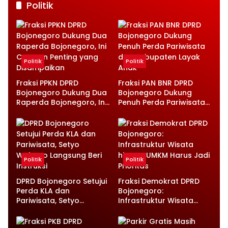
Politik
Politik
Politik
Fraksi PPKN DPRD
Fraksi PAN BNR DPRD
Bojonegoro Dukung Dua
Bojonegoro Dukung
Raperda Bojonegoro, Ini
Penuh Perda Pariwisata
Catatan Penting yang
dan Kabupaten Layak
Disampaikan
Anak
Politik
Politik
DPRD Bojonegoro Setujui
Fraksi Demokrat DPRD
Perda KLA dan
Bojonegoro:
Pariwisata, Setyo
Infrastruktur Wisata
Wahono Langsung Beri
hingga UMKM Harus Jadi
Instruksi
Prioritas