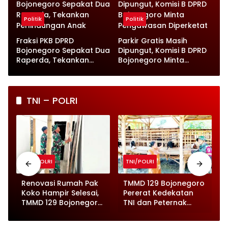
Politik
Politik
Fraksi PKB DPRD
Parkir Gratis Masih
Bojonegoro Sepakat Dua
Dipungut, Komisi B DPRD
Raperda, Tekankan
Bojonegoro Minta
Perlindungan Anak
Pengawasan Diperketat
TNI – POLRI
TNI/POLRI
TNI/POLRI
o
Renovasi Rumah Pak
TMMD 129 Bojonegoro
Koko Hampir Selesai,
Pererat Kedekatan
,
TMMD 129 Bojonegoro
TNI dan Peternak
Tunjukkan Progres
Kambing di Kesongo
Pesat