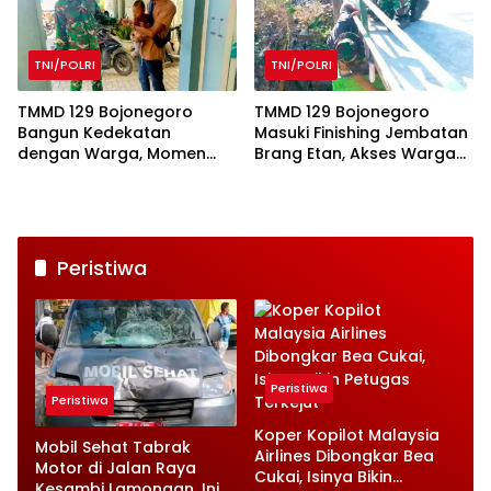
TNI/POLRI
TNI/POLRI
TMMD 129 Bojonegoro
TMMD 129 Bojonegoro
Bangun Kedekatan
Masuki Finishing Jembatan
dengan Warga, Momen
Brang Etan, Akses Warga
Prajurit Gendong Balita
Makin Lancar
Viral
Peristiwa
Peristiwa
Peristiwa
Koper Kopilot Malaysia
Mobil Sehat Tabrak
Airlines Dibongkar Bea
Motor di Jalan Raya
Cukai, Isinya Bikin
Kesambi Lamongan, Ini