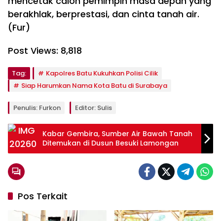
mencetak calon pemimpin masa depan yang
berakhlak, berprestasi, dan cinta tanah air.
(Fur)
Post Views:
8,818
Tag:
Kapolres Batu Kukuhkan Polisi Cilik
Siap Harumkan Nama Kota Batu di Surabaya
Penulis: Furkon
Editor: Sulis
Kabar Gembira, Sumber Air Bawah Tanah
Ditemukan di Dusun Besuki Lamongan
Pos Terkait