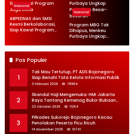
Nasional
Nasional
ABPEDNAS dan SMSI
Resmi Berkolaborasi,
Program MBG Tak
Siap Kawal Program
Dihapus, Menkeu
Jaga Desa
Purbaya Ungkap
Perbaikan Besar-
besaran
Pos Populer
Tak Mau Tertutup, PT ADS Bojonegoro
1
Siap Benahi Tata Kelola Informasi Publik
3 Februari 2026
78954
Skandal Haji Mengemuka: HMI Jakarta
2
Raya Tantang Kemenag Buka-Bukaan
Soal Kontrak Syarekah Bermasalah
23 Oktober 2025
11254
Pilkades Sukorejo Bojonegoro Kacau:
3
Penolakan Peserta Picu Ricuh
14 November 2025
10741