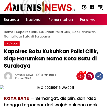
Langsung
ke
konten
Beranda
Nasional
Pemerintahan
Peristiwa
In
Home
»
Kapolres Batu Kukuhkan Polisi Cilik, Siap Harumkan
Nama Kota Batu di Surabaya
TNI/POLRI
Kapolres Batu Kukuhkan Polisi Cilik,
Siap Harumkan Nama Kota Batu di
Surabaya
8818
Amunisi News
2 Min Baca
16 Juni 2026
KOTA BATU
– Semangat, disiplin, dan rasa
bangga terpancar dari wajah puluhan anak