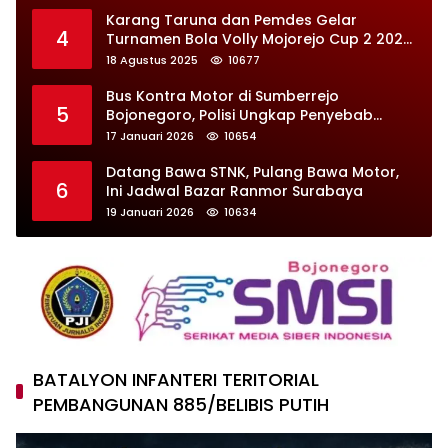
Karang Taruna dan Pemdes Gelar
4
Turnamen Bola Volly Mojorejo Cup 2 2025,
Diikuti 28 Tim
18 Agustus 2025
10677
Bus Kontra Motor di Sumberrejo
5
Bojonegoro, Polisi Ungkap Penyebab
Kecelakaan
17 Januari 2026
10654
Datang Bawa STNK, Pulang Bawa Motor,
6
Ini Jadwal Bazar Ranmor Surabaya
19 Januari 2026
10634
BATALYON INFANTERI TERITORIAL
PEMBANGUNAN 885/BELIBIS PUTIH