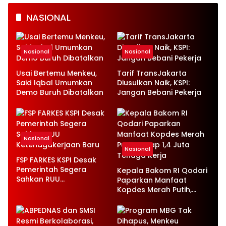
NASIONAL
Nasional
Nasional
Usai Bertemu Menkeu,
Tarif TransJakarta
Said Iqbal Umumkan
Diusulkan Naik, KSPI:
Demo Buruh Dibatalkan
Jangan Bebani Pekerja
Nasional
Nasional
FSP FARKES KSPI Desak
Pemerintah Segera
Kepala Bakom RI Qodari
Sahkan RUU
Paparkan Manfaat
Ketenagakerjaan Baru
Kopdes Merah Putih,
Serap 1,4 Juta Tenaga
Kerja