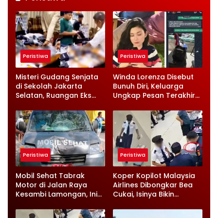
Peristiwa
Peristiwa
Misteri Gudang Senjata
Winda Lorenza Disebut
di Sekolah Jakarta
Bunuh Diri, Keluarga
Selatan, Ruangan Eks
Ungkap Pesan Terakhir
Ketua Yayasan Jadi
dan Rencana Jual
Sorotan
Rumah
Peristiwa
Peristiwa
Mobil Sehat Tabrak
Koper Kopilot Malaysia
Motor di Jalan Raya
Airlines Dibongkar Bea
Kesambi Lamongan, Ini
Cukai, Isinya Bikin
Kronologinya
Petugas Terkejut