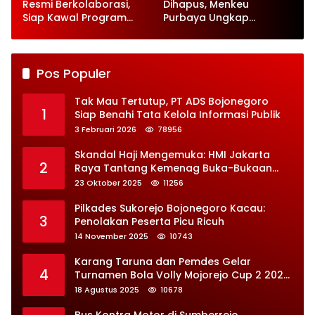
Resmi Berkolaborasi,
Dihapus, Menkeu
Siap Kawal Program
Purbaya Ungkap
Jaga Desa
Perbaikan Besar-
besaran
Pos Populer
Tak Mau Tertutup, PT ADS Bojonegoro
1
Siap Benahi Tata Kelola Informasi Publik
3 Februari 2026
78956
Skandal Haji Mengemuka: HMI Jakarta
2
Raya Tantang Kemenag Buka-Bukaan
Soal Kontrak Syarekah Bermasalah
23 Oktober 2025
11256
Pilkades Sukorejo Bojonegoro Kacau:
3
Penolakan Peserta Picu Ricuh
14 November 2025
10743
Karang Taruna dan Pemdes Gelar
4
Turnamen Bola Volly Mojorejo Cup 2 2025,
Diikuti 28 Tim
18 Agustus 2025
10678
Bus Kontra Motor di Sumberrejo