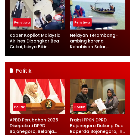
Peristiwa
Peristiwa
Koper Kopilot Malaysia
Nelayan Terombang-
Airlines Dibongkar Bea
ambing karena
Cukai, Isinya Bikin
Kehabisan Solar,
Petugas Terkejut
Satpolairud Lamongan
Datang Tepat Waktu
Politik
Politik
Politik
APBD Perubahan 2026
Fraksi PPKN DPRD
Disepakati DPRD
Bojonegoro Dukung Dua
Bojonegoro, Belanja
Raperda Bojonegoro, Ini