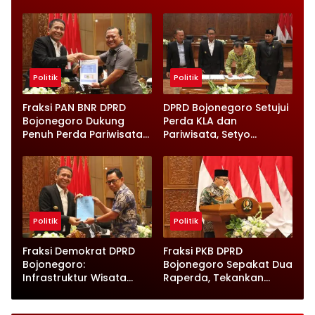
Daerah Turun Tapi
Catatan Penting yang
Infrastruktur Diperkuat
Disampaikan
Politik
Politik
Fraksi PAN BNR DPRD
DPRD Bojonegoro Setujui
Bojonegoro Dukung
Perda KLA dan
Penuh Perda Pariwisata
Pariwisata, Setyo
dan Kabupaten Layak
Wahono Langsung Beri
Anak
Instruksi
Politik
Politik
Fraksi Demokrat DPRD
Fraksi PKB DPRD
Bojonegoro:
Bojonegoro Sepakat Dua
Infrastruktur Wisata
Raperda, Tekankan
hingga UMKM Harus Jadi
Perlindungan Anak
Prioritas