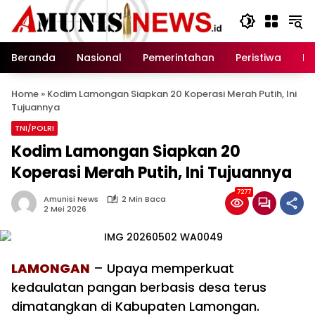
Langsung
ke
konten
Beranda
Nasional
Pemerintahan
Peristiwa
In
Home
»
Kodim Lamongan Siapkan 20 Koperasi Merah Putih, Ini
Tujuannya
TNI/POLRI
Kodim Lamongan Siapkan 20
Koperasi Merah Putih, Ini Tujuannya
7277
Amunisi News
2 Min Baca
2 Mei 2026
LAMONGAN
– Upaya memperkuat
kedaulatan pangan berbasis desa terus
dimatangkan di Kabupaten Lamongan.