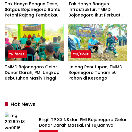
Tak Hanya Bangun Desa,
Tak Hanya Bangun
Satgas Bojonegoro Bantu
Infrastruktur, TMMD
Petani Rajang Tembakau
Bojonegoro Ikut Perkuat
Tanggul Sungai Lewat
Penghijauan
TNI/POLRI
TNI/POLRI
TMMD Bojonegoro Gelar
Jelang Penutupan, TMMD
Donor Darah, PMI Ungkap
Bojonegoro Tanam 50
Kebutuhan Masih Tinggi
Pohon di Kesongo
Hot News
Brigif TP 33 NS dan PMI Bojonegoro Gelar
Donor Darah Massal, Ini Tujuannya