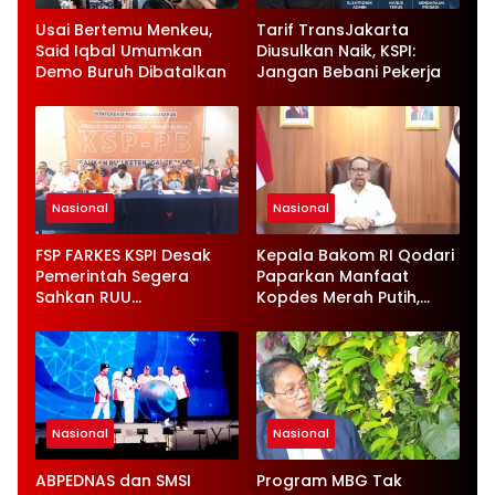
Usai Bertemu Menkeu,
Tarif TransJakarta
Said Iqbal Umumkan
Diusulkan Naik, KSPI:
Demo Buruh Dibatalkan
Jangan Bebani Pekerja
Nasional
Nasional
FSP FARKES KSPI Desak
Kepala Bakom RI Qodari
Pemerintah Segera
Paparkan Manfaat
Sahkan RUU
Kopdes Merah Putih,
Ketenagakerjaan Baru
Serap 1,4 Juta Tenaga
Kerja
Nasional
Nasional
ABPEDNAS dan SMSI
Program MBG Tak