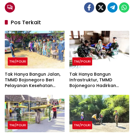
Pos Terkait
TNI/POLRI
TNI/POLRI
Tak Hanya Bangun Jalan,
Tak Hanya Bangun
TMMD Bojonegoro Beri
Infrastruktur, TMMD
Pelayanan Kesehatan
Bojonegoro Hadirkan
untuk Ratusan Ternak
Momen Humanis Prajurit
Anyam Tikar
TNI/POLRI
TNI/POLRI