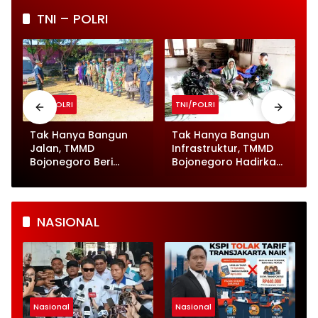
TNI – POLRI
TNI/POLRI
TNI/POLRI
Tak Hanya Bangun
Tak Hanya Bangun
Jalan, TMMD
Infrastruktur, TMMD
Bojonegoro Beri
Bojonegoro Hadirkan
Pelayanan Kesehatan
Momen Humanis
untuk Ratusan Ternak
Prajurit Anyam Tikar
NASIONAL
Nasional
Nasional