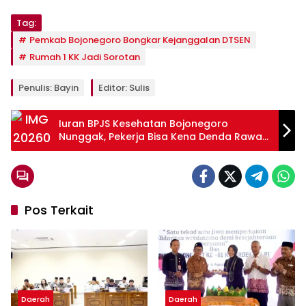
Tag:
Pemkab Bojonegoro Bongkar Kejanggalan DTSEN
Rumah 1 KK Jadi Sorotan
Penulis: Bayin
Editor: Sulis
Iuran BPJS Kesehatan Bojonegoro
Nunggak, Pekerja Bisa Kena Denda Rawat
Inap
Pos Terkait
Daerah
Daerah