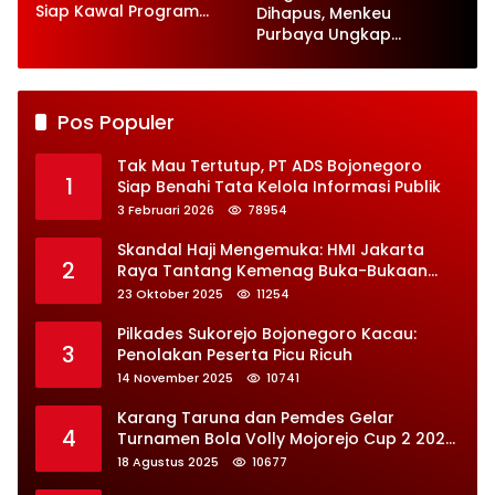
Siap Kawal Program
Dihapus, Menkeu
Jaga Desa
Purbaya Ungkap
Perbaikan Besar-
besaran
Pos Populer
Tak Mau Tertutup, PT ADS Bojonegoro
1
Siap Benahi Tata Kelola Informasi Publik
3 Februari 2026
78954
Skandal Haji Mengemuka: HMI Jakarta
2
Raya Tantang Kemenag Buka-Bukaan
Soal Kontrak Syarekah Bermasalah
23 Oktober 2025
11254
Pilkades Sukorejo Bojonegoro Kacau:
3
Penolakan Peserta Picu Ricuh
14 November 2025
10741
Karang Taruna dan Pemdes Gelar
4
Turnamen Bola Volly Mojorejo Cup 2 2025,
Diikuti 28 Tim
18 Agustus 2025
10677