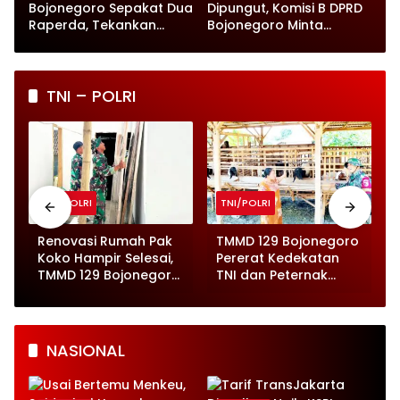
Bojonegoro Sepakat Dua
Dipungut, Komisi B DPRD
Raperda, Tekankan
Bojonegoro Minta
Perlindungan Anak
Pengawasan Diperketat
TNI – POLRI
TNI/POLRI
TNI/POLRI
o
Renovasi Rumah Pak
TMMD 129 Bojonegoro
Koko Hampir Selesai,
Pererat Kedekatan
,
TMMD 129 Bojonegoro
TNI dan Peternak
Tunjukkan Progres
Kambing di Kesongo
Pesat
NASIONAL