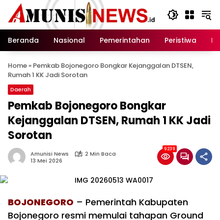
Langsung
ke
konten
Beranda
Nasional
Pemerintahan
Peristiwa
In
Home
»
Pemkab Bojonegoro Bongkar Kejanggalan DTSEN,
Rumah 1 KK Jadi Sorotan
Daerah
Pemkab Bojonegoro Bongkar
Kejanggalan DTSEN, Rumah 1 KK Jadi
Sorotan
9239
Amunisi News
2 Min Baca
13 Mei 2026
BOJONEGORO
– Pemerintah Kabupaten
Bojonegoro resmi memulai tahapan Ground