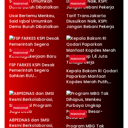
Nasional
Nasional
Usai Bertemu Menkeu,
Tarif TransJakarta
Said Iqbal Umumkan
Diusulkan Naik, KSPI:
Demo Buruh Dibatalkan
Jangan Bebani Pekerja
Nasional
Nasional
FSP FARKES KSPI Desak
Pemerintah Segera
Kepala Bakom RI Qodari
Sahkan RUU
Paparkan Manfaat
Ketenagakerjaan Baru
Kopdes Merah Putih,
Serap 1,4 Juta Tenaga
Kerja
Nasional
Nasional
ABPEDNAS dan SMSI
Resmi Berkolaborasi,
Program MBG Tak