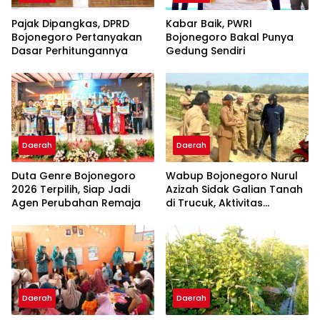
Pajak Dipangkas, DPRD
Kabar Baik, PWRI
Bojonegoro Pertanyakan
Bojonegoro Bakal Punya
Dasar Perhitungannya
Gedung Sendiri
Daerah
Daerah
Duta Genre Bojonegoro
Wabup Bojonegoro Nurul
2026 Terpilih, Siap Jadi
Azizah Sidak Galian Tanah
Agen Perubahan Remaja
di Trucuk, Aktivitas
Langsung Dihentikan
Daerah
Daerah