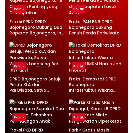
Politik
Politik
Fraksi PPKN DPRD
Fraksi PAN BNR DPRD
Bojonegoro Dukung Dua
Bojonegoro Dukung
Raperda Bojonegoro, Ini
Penuh Perda Pariwisata
Catatan Penting yang
dan Kabupaten Layak
Disampaikan
Anak
Politik
Politik
DPRD Bojonegoro Setujui
Fraksi Demokrat DPRD
Perda KLA dan
Bojonegoro:
Pariwisata, Setyo
Infrastruktur Wisata
Wahono Langsung Beri
hingga UMKM Harus Jadi
Instruksi
Prioritas
Politik
Politik
Fraksi PKB DPRD
Parkir Gratis Masih