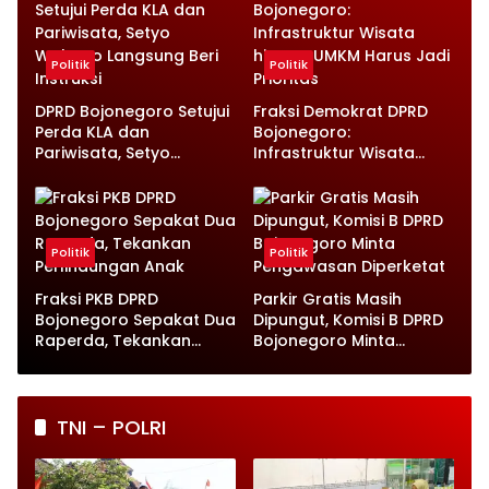
Politik
Politik
DPRD Bojonegoro Setujui
Fraksi Demokrat DPRD
Perda KLA dan
Bojonegoro:
Pariwisata, Setyo
Infrastruktur Wisata
Wahono Langsung Beri
hingga UMKM Harus Jadi
Instruksi
Prioritas
Politik
Politik
Fraksi PKB DPRD
Parkir Gratis Masih
Bojonegoro Sepakat Dua
Dipungut, Komisi B DPRD
Raperda, Tekankan
Bojonegoro Minta
Perlindungan Anak
Pengawasan Diperketat
TNI – POLRI