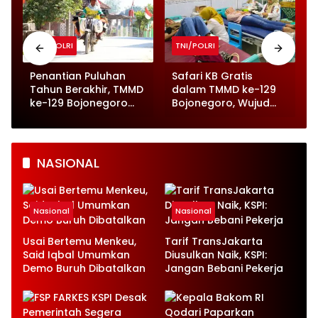
TNI/POLRI
TNI/POLRI
o
Penantian Puluhan
Safari KB Gratis
n
Tahun Berakhir, TMMD
dalam TMMD ke-129
ke-129 Bojonegoro
Bojonegoro, Wujud
Wujudkan Jalan Beton
Nyata Kepedulian
di Kesongo
pada Kesehatan
Keluarga
NASIONAL
Nasional
Nasional
Usai Bertemu Menkeu,
Tarif TransJakarta
Said Iqbal Umumkan
Diusulkan Naik, KSPI:
Demo Buruh Dibatalkan
Jangan Bebani Pekerja