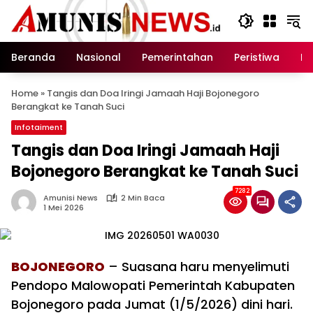
Langsung
ke
konten
Beranda
Nasional
Pemerintahan
Peristiwa
In
Home
»
Tangis dan Doa Iringi Jamaah Haji Bojonegoro
Berangkat ke Tanah Suci
Infotaiment
Tangis dan Doa Iringi Jamaah Haji
Bojonegoro Berangkat ke Tanah Suci
7282
Amunisi News
2 Min Baca
1 Mei 2026
BOJONEGORO
– Suasana haru menyelimuti
Pendopo Malowopati Pemerintah Kabupaten
Bojonegoro pada Jumat (1/5/2026) dini hari.