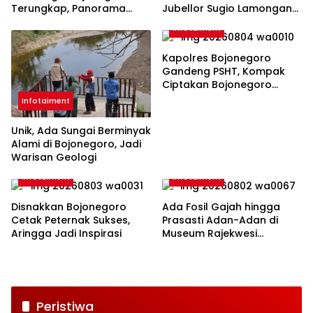
Terungkap, Panorama
Jubellor Sugio Lamongan
Cantik dengan Sejarah
Dibuka Mulai Hari Ini
Infotaiment
Bumi
Kapolres Bojonegoro
Gandeng PSHT, Kompak
Ciptakan Bojonegoro
Aman
Infotaiment
Unik, Ada Sungai Berminyak
Alami di Bojonegoro, Jadi
Warisan Geologi
Infotaiment
Infotaiment
Disnakkan Bojonegoro
Ada Fosil Gajah hingga
Cetak Peternak Sukses,
Prasasti Adan-Adan di
Aringga Jadi Inspirasi
Museum Rajekwesi
Bojonegoro
Peristiwa