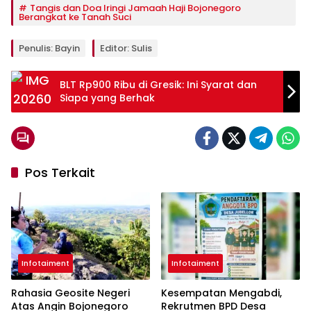
Tangis dan Doa Iringi Jamaah Haji Bojonegoro
Berangkat ke Tanah Suci
Penulis: Bayin
Editor: Sulis
BLT Rp900 Ribu di Gresik: Ini Syarat dan
Siapa yang Berhak
Pos Terkait
Infotaiment
Infotaiment
Rahasia Geosite Negeri
Kesempatan Mengabdi,
Atas Angin Bojonegoro
Rekrutmen BPD Desa