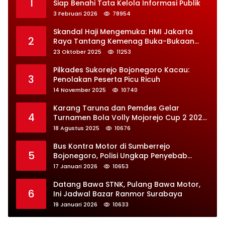
1
Siap Benahi Tata Kelola Informasi Publik
3 Februari 2026
78954
Skandal Haji Mengemuka: HMI Jakarta
2
Raya Tantang Kemenag Buka-Bukaan
Soal Kontrak Syarekah Bermasalah
23 Oktober 2025
11253
Pilkades Sukorejo Bojonegoro Kacau:
3
Penolakan Peserta Picu Ricuh
14 November 2025
10740
Karang Taruna dan Pemdes Gelar
4
Turnamen Bola Volly Mojorejo Cup 2 2025,
Diikuti 28 Tim
18 Agustus 2025
10676
Bus Kontra Motor di Sumberrejo
5
Bojonegoro, Polisi Ungkap Penyebab
Kecelakaan
17 Januari 2026
10653
Datang Bawa STNK, Pulang Bawa Motor,
6
Ini Jadwal Bazar Ranmor Surabaya
19 Januari 2026
10633