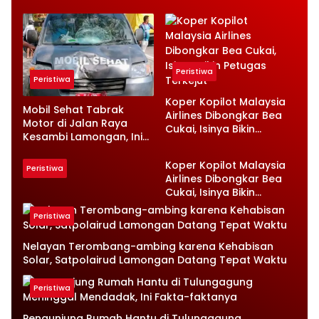
Peristiwa
Peristiwa
Koper Kopilot Malaysia
Mobil Sehat Tabrak
Airlines Dibongkar Bea
Motor di Jalan Raya
Cukai, Isinya Bikin
Kesambi Lamongan, Ini
Petugas Terkejut
Kronologinya
Koper Kopilot Malaysia
Peristiwa
Airlines Dibongkar Bea
Cukai, Isinya Bikin
Petugas Terkejut
Peristiwa
Nelayan Terombang-ambing karena Kehabisan
Solar, Satpolairud Lamongan Datang Tepat Waktu
Peristiwa
Pengunjung Rumah Hantu di Tulungagung