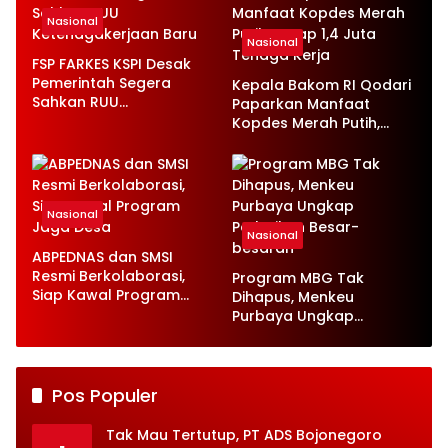
Nasional
Nasional
FSP FARKES KSPI Desak
Pemerintah Segera
Kepala Bakom RI Qodari
Sahkan RUU
Paparkan Manfaat
Ketenagakerjaan Baru
Kopdes Merah Putih,
Serap 1,4 Juta Tenaga
Kerja
Nasional
Nasional
ABPEDNAS dan SMSI
Resmi Berkolaborasi,
Program MBG Tak
Siap Kawal Program
Dihapus, Menkeu
Jaga Desa
Purbaya Ungkap
Perbaikan Besar-
besaran
Pos Populer
Tak Mau Tertutup, PT ADS Bojonegoro