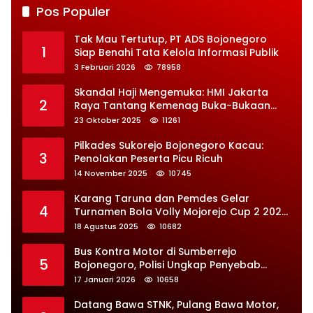
Pos Populer
Tak Mau Tertutup, PT ADS Bojonegoro
1
Siap Benahi Tata Kelola Informasi Publik
3 Februari 2026
78958
Skandal Haji Mengemuka: HMI Jakarta
2
Raya Tantang Kemenag Buka-Bukaan
Soal Kontrak Syarekah Bermasalah
23 Oktober 2025
11261
Pilkades Sukorejo Bojonegoro Kacau:
3
Penolakan Peserta Picu Ricuh
14 November 2025
10745
Karang Taruna dan Pemdes Gelar
4
Turnamen Bola Volly Mojorejo Cup 2 2025,
Diikuti 28 Tim
18 Agustus 2025
10682
Bus Kontra Motor di Sumberrejo
5
Bojonegoro, Polisi Ungkap Penyebab
Kecelakaan
17 Januari 2026
10658
Datang Bawa STNK, Pulang Bawa Motor,