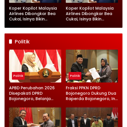
Koper Kopilot Malaysia
Koper Kopilot Malaysia
Airlines Dibongkar Bea
Airlines Dibongkar Bea
Cukai, Isinya Bikin
Cukai, Isinya Bikin
Petugas Terkejut
Petugas Terkejut
Politik
Politik
Politik
APBD Perubahan 2026
Fraksi PPKN DPRD
Disepakati DPRD
Bojonegoro Dukung Dua
Bojonegoro, Belanja
Raperda Bojonegoro, Ini
Daerah Turun Tapi
Catatan Penting yang
Infrastruktur Diperkuat
Disampaikan