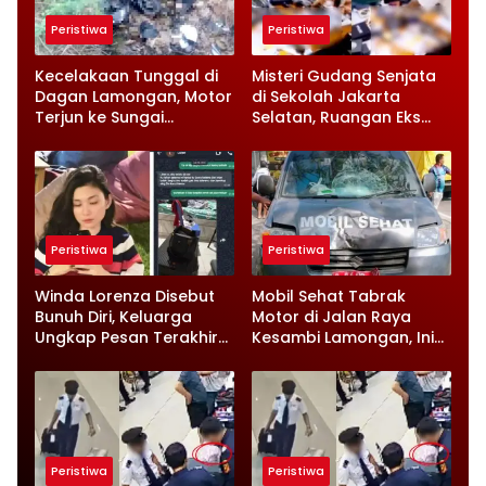
Peristiwa
Peristiwa
Kecelakaan Tunggal di
Misteri Gudang Senjata
Dagan Lamongan, Motor
di Sekolah Jakarta
Terjun ke Sungai
Selatan, Ruangan Eks
Pengendara Meninggal
Ketua Yayasan Jadi
Sorotan
Peristiwa
Peristiwa
Winda Lorenza Disebut
Mobil Sehat Tabrak
Bunuh Diri, Keluarga
Motor di Jalan Raya
Ungkap Pesan Terakhir
Kesambi Lamongan, Ini
dan Rencana Jual
Kronologinya
Rumah
Peristiwa
Peristiwa