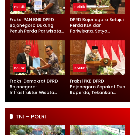
Politik
Politik
Fraksi PAN BNR DPRD
DPRD Bojonegoro Setujui
Bojonegoro Dukung
Perda KLA dan
Penuh Perda Pariwisata
Pariwisata, Setyo
dan Kabupaten Layak
Wahono Langsung Beri
Anak
Instruksi
Politik
Politik
Fraksi Demokrat DPRD
Fraksi PKB DPRD
Bojonegoro:
Bojonegoro Sepakat Dua
Infrastruktur Wisata
Raperda, Tekankan
hingga UMKM Harus Jadi
Perlindungan Anak
Prioritas
TNI – POLRI