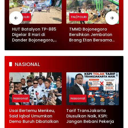
TNI/POLRI
TNI/POLRI
HUT Batalyon TP-885
TMMD Bojonegoro
Digelar 8 Hari di
Bersihkan Jembatan
Dander Bojonegoro,
Brang Etan Bersama
h
Ada 80 Ribu Liter Air
Warga
Bersih
NASIONAL
Nasional
Nasional
Usai Bertemu Menkeu,
Tarif TransJakarta
Said Iqbal Umumkan
Diusulkan Naik, KSPI:
Demo Buruh Dibatalkan
Jangan Bebani Pekerja