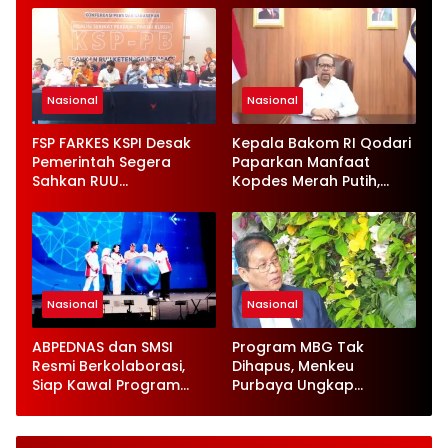
Nasional
Nasional
FSP FARKES KSPI Desak
Kepala Bakom RI Qodari
Pemerintah Segera
Paparkan Manfaat
Sahkan RUU
Kopdes Merah Putih,
Ketenagakerjaan Baru
Serap 1,4 Juta Tenaga
Kerja
Nasional
Nasional
ABPEDNAS dan SMSI
Program MBG Tak
Resmi Berkolaborasi,
Dihapus, Menkeu
Siap Kawal Program
Purbaya Ungkap
Jaga Desa
Perbaikan Besar-
besaran