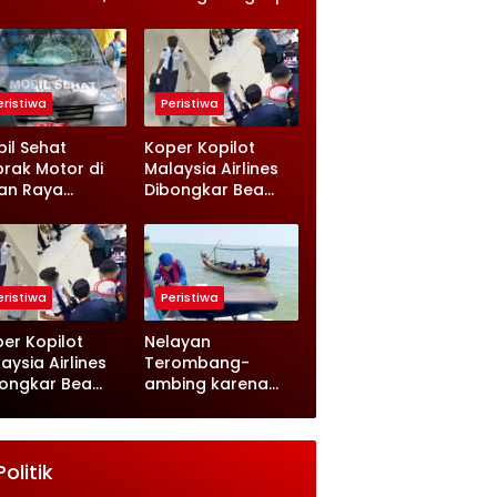
angan Eks
Pesan Terakhir
tua Yayasan
dan Rencana Jual
i Sorotan
Rumah
eristiwa
Peristiwa
il Sehat
Koper Kopilot
rak Motor di
Malaysia Airlines
an Raya
Dibongkar Bea
sambi
Cukai, Isinya Bikin
ongan, Ini
Petugas Terkejut
nologinya
eristiwa
Peristiwa
er Kopilot
Nelayan
aysia Airlines
Terombang-
ongkar Bea
ambing karena
ai, Isinya Bikin
Kehabisan Solar,
ugas Terkejut
Satpolairud
Lamongan Datang
Tepat Waktu
Politik