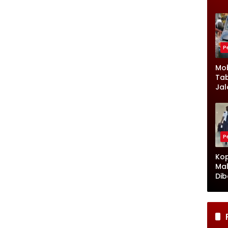
Ru
Ke
Jad
P
Mob
Tab
Jal
Ke
Lam
Kro
P
Kop
Mal
Dib
Cuk
Pet