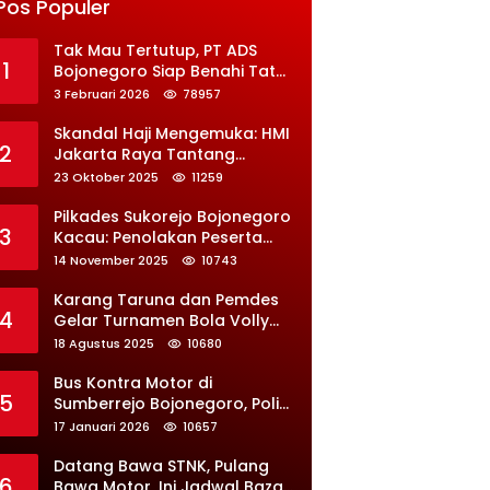
rah
Program
Perbaikan
Pos Populer
Ba
unt
ma
ih, Serap
Jaga Desa
Besar-
ntu
uk
nis
 Juta
besaran
Tak Mau Tertutup, PT ADS
an
Rat
Pra
naga
1
Bojonegoro Siap Benahi Tata
us
juri
ja
Kelola Informasi Publik
3 Februari 2026
78957
an
t
Ter
An
Skandal Haji Mengemuka: HMI
na
ya
2
Jakarta Raya Tantang
k
m
Kemenag Buka-Bukaan Soal
23 Oktober 2025
11259
Tik
Kontrak Syarekah
ar
Bermasalah
Pilkades Sukorejo Bojonegoro
3
Kacau: Penolakan Peserta
Picu Ricuh
14 November 2025
10743
Karang Taruna dan Pemdes
4
Gelar Turnamen Bola Volly
Mojorejo Cup 2 2025, Diikuti
18 Agustus 2025
10680
28 Tim
Bus Kontra Motor di
5
Sumberrejo Bojonegoro, Polisi
Ungkap Penyebab
17 Januari 2026
10657
Kecelakaan
Datang Bawa STNK, Pulang
6
Bawa Motor, Ini Jadwal Bazar