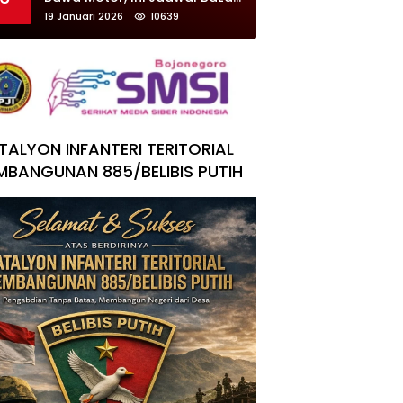
Ranmor Surabaya
19 Januari 2026
10639
TALYON INFANTERI TERITORIAL
MBANGUNAN 885/BELIBIS PUTIH