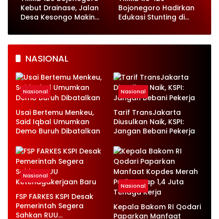
Kebut Drainase, Jalan
Bojonegoro Hadirkan
Desa Kesongo Makin
Edukasi Stunting di
Tangguh
Sekolah, Pelajar
Kesongo Antusias
Belajar
NASIONAL
Nasional
Nasional
Usai Bertemu Menkeu,
Tarif TransJakarta
Said Iqbal Umumkan
Diusulkan Naik, KSPI:
Demo Buruh Dibatalkan
Jangan Bebani Pekerja
Nasional
Nasional
FSP FARKES KSPI Desak
Pemerintah Segera
Kepala Bakom RI Qodari
Sahkan RUU
Paparkan Manfaat