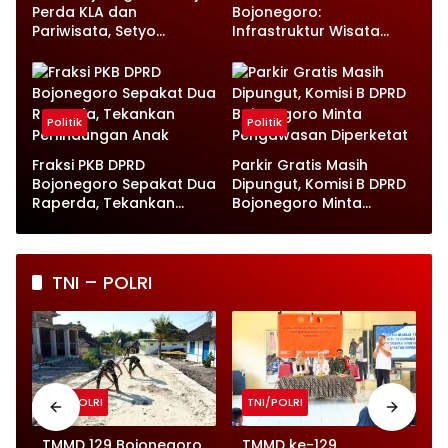
Perda KLA dan
Bojonegoro:
Pariwisata, Setyo
Infrastruktur Wisata
Wahono Langsung Beri
hingga UMKM Harus Jadi
Instruksi
Prioritas
Politik
Politik
Fraksi PKB DPRD
Parkir Gratis Masih
Bojonegoro Sepakat Dua
Dipungut, Komisi B DPRD
Raperda, Tekankan
Bojonegoro Minta
Perlindungan Anak
Pengawasan Diperketat
TNI – POLRI
TNI/POLRI
TNI/POLRI
TMMD 129 Bojonegoro
TMMD ke-129