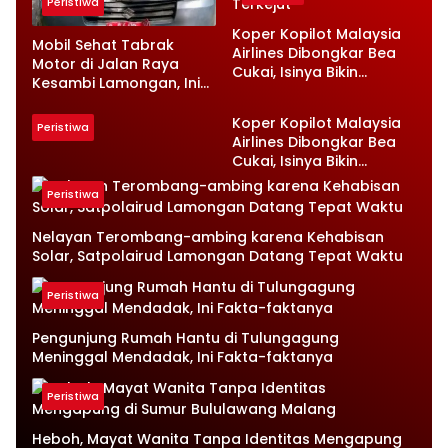
Peristiwa
Koper Kopilot Malaysia
Mobil Sehat Tabrak
Airlines Dibongkar Bea
Motor di Jalan Raya
Cukai, Isinya Bikin
Kesambi Lamongan, Ini
Petugas Terkejut
Kronologinya
Koper Kopilot Malaysia
Peristiwa
Airlines Dibongkar Bea
Cukai, Isinya Bikin
Petugas Terkejut
Peristiwa
Nelayan Terombang-ambing karena Kehabisan
Solar, Satpolairud Lamongan Datang Tepat Waktu
Peristiwa
Pengunjung Rumah Hantu di Tulungagung
Meninggal Mendadak, Ini Fakta-faktanya
Peristiwa
Heboh, Mayat Wanita Tanpa Identitas Mengapung