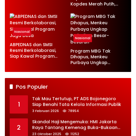
Ketenagakerjaan Baru
Kopdes Merah Putih,
Serap 1,4 Juta Tenaga
Kerja
Nasional
Nasional
ABPEDNAS dan SMSI
Resmi Berkolaborasi,
Program MBG Tak
Siap Kawal Program
Dihapus, Menkeu
Jaga Desa
Purbaya Ungkap
Perbaikan Besar-
besaran
Pos Populer
Tak Mau Tertutup, PT ADS Bojonegoro
1
Siap Benahi Tata Kelola Informasi Publik
3 Februari 2026
78954
Skandal Haji Mengemuka: HMI Jakarta
2
Raya Tantang Kemenag Buka-Bukaan
Soal Kontrak Syarekah Bermasalah
23 Oktober 2025
11252