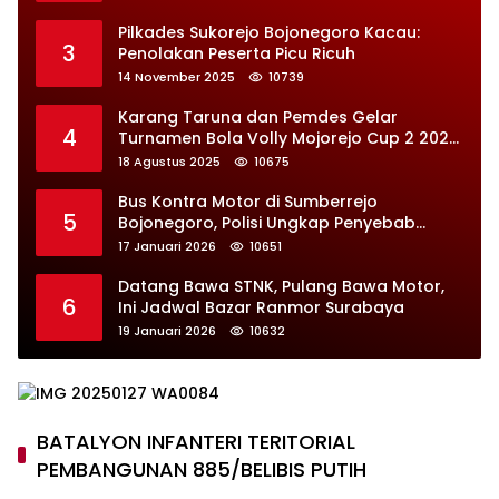
Pilkades Sukorejo Bojonegoro Kacau:
3
Penolakan Peserta Picu Ricuh
14 November 2025
10739
Karang Taruna dan Pemdes Gelar
4
Turnamen Bola Volly Mojorejo Cup 2 2025,
Diikuti 28 Tim
18 Agustus 2025
10675
Bus Kontra Motor di Sumberrejo
5
Bojonegoro, Polisi Ungkap Penyebab
Kecelakaan
17 Januari 2026
10651
Datang Bawa STNK, Pulang Bawa Motor,
6
Ini Jadwal Bazar Ranmor Surabaya
19 Januari 2026
10632
BATALYON INFANTERI TERITORIAL
PEMBANGUNAN 885/BELIBIS PUTIH