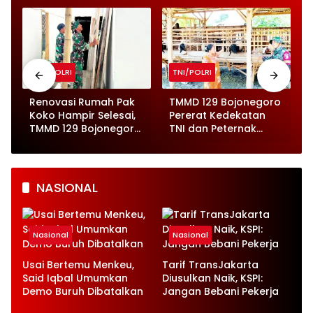
TNI/POLRI
TNI/POLRI
o
Renovasi Rumah Pak
TMMD 129 Bojonegoro
Koko Hampir Selesai,
Pererat Kedekatan
,
TMMD 129 Bojonegoro
TNI dan Peternak
Tunjukkan Progres
Kambing di Kesongo
Pesat
NASIONAL
Nasional
Nasional
Usai Bertemu Menkeu,
Tarif TransJakarta
Said Iqbal Umumkan
Diusulkan Naik, KSPI:
Demo Buruh Dibatalkan
Jangan Bebani Pekerja