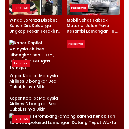
Peristiwa
Peristiwa
Winda Lorenza Disebut
Mobil Sehat Tabrak
Bunuh Diri, Keluarga
Motor di Jalan Raya
Ungkap Pesan Terakhir
Kesambi Lamongan, Ini
dan Rencana Jual
Kronologinya
Rumah
Peristiwa
Peristiwa
Koper Kopilot Malaysia
Airlines Dibongkar Bea
Cukai, Isinya Bikin
Petugas Terkejut
Koper Kopilot Malaysia
Airlines Dibongkar Bea
Cukai, Isinya Bikin
Petugas Terkejut
Peristiwa