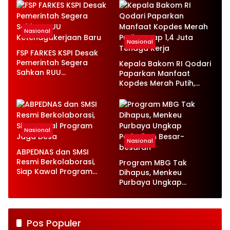
Nasional
Nasional
FSP FARKES KSPI Desak
Pemerintah Segera
Kepala Bakom RI Qodari
Sahkan RUU
Paparkan Manfaat
Ketenagakerjaan Baru
Kopdes Merah Putih,
Serap 1,4 Juta Tenaga
Kerja
Nasional
Nasional
ABPEDNAS dan SMSI
Resmi Berkolaborasi,
Program MBG Tak
Siap Kawal Program
Dihapus, Menkeu
Jaga Desa
Purbaya Ungkap
Perbaikan Besar-
besaran
Pos Populer