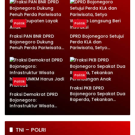
Infrastruktur Diperkuat
Politik
Politik
Fraksi PAN BNR DPRD
DPRD Bojonegoro Setujui
Bojonegoro Dukung
Perda KLA dan
Penuh Perda Pariwisata
Pariwisata, Setyo
dan Kabupaten Layak
Wahono Langsung Beri
Anak
Instruksi
Politik
Politik
Fraksi PKB DPRD
Bojonegoro Sepakat Dua
Fraksi Demokrat DPRD
Raperda, Tekankan
Bojonegoro:
Perlindungan Anak
Infrastruktur Wisata
hingga UMKM Harus Jadi
Prioritas
TNI – POLRI