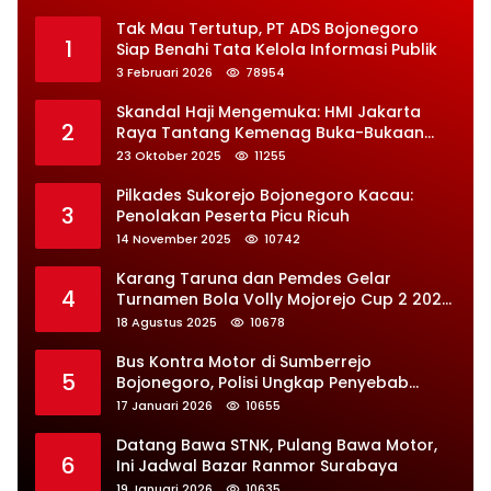
Tak Mau Tertutup, PT ADS Bojonegoro
1
Siap Benahi Tata Kelola Informasi Publik
3 Februari 2026
78954
Skandal Haji Mengemuka: HMI Jakarta
2
Raya Tantang Kemenag Buka-Bukaan
Soal Kontrak Syarekah Bermasalah
23 Oktober 2025
11255
Pilkades Sukorejo Bojonegoro Kacau:
3
Penolakan Peserta Picu Ricuh
14 November 2025
10742
Karang Taruna dan Pemdes Gelar
4
Turnamen Bola Volly Mojorejo Cup 2 2025,
Diikuti 28 Tim
18 Agustus 2025
10678
Bus Kontra Motor di Sumberrejo
5
Bojonegoro, Polisi Ungkap Penyebab
Kecelakaan
17 Januari 2026
10655
Datang Bawa STNK, Pulang Bawa Motor,
6
Ini Jadwal Bazar Ranmor Surabaya
19 Januari 2026
10635