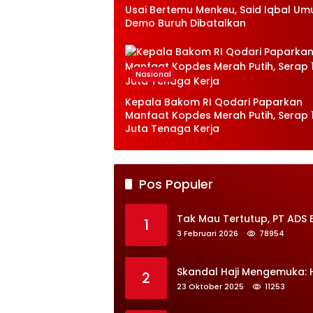
Usai Bertemu Menkeu, Said Iqbal U
Demo Buruh Dibatalkan
Nasional
Kepala Bakom RI Qodari Paparkan
Manfaat Kopdes Merah Putih, Serap 1
Juta Tenaga Kerja
Pos Populer
Tak Mau Tertutup, PT ADS 
1
3 Februari 2026
78954
Skandal Haji Mengemuka:
2
23 Oktober 2025
11253