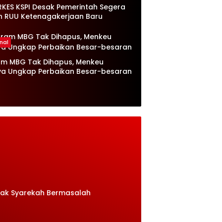
RKES KSPI Desak Pemerintah Segera
n RUU Ketenagakerjaan Baru
nal
am MBG Tak Dihapus, Menkeu
ya Ungkap Perbaikan Besar-besaran
rak Syarekah Bermasalah