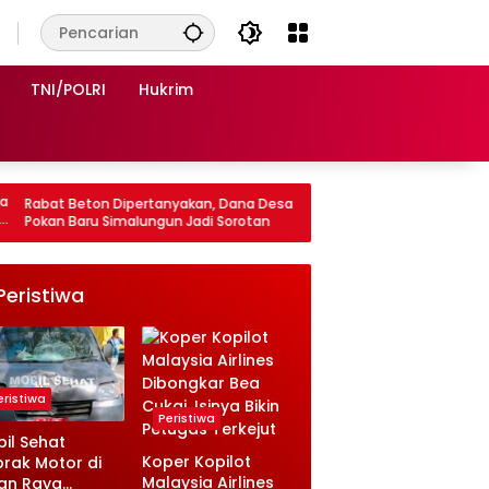
TNI/POLRI
Hukrim
yakan, Dana Desa
20 Awak KMN ENTOK Belum Kembali, Polisi
 Jadi Sorotan
Perkuat Pencarian di Perairan Kangean
Lamongan
Peristiwa
eristiwa
Peristiwa
il Sehat
Koper Kopilot
rak Motor di
Malaysia Airlines
an Raya