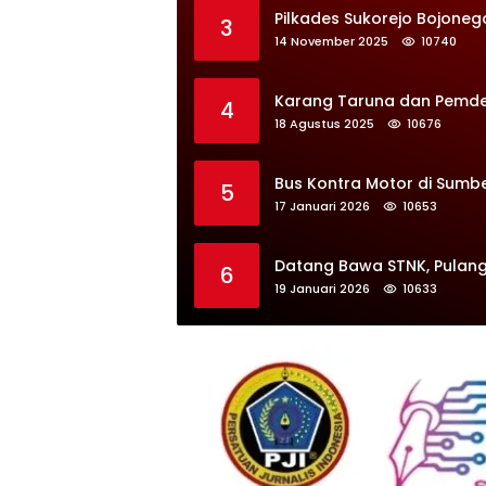
Pilkades Sukorejo Bojoneg
3
14 November 2025
10740
Karang Taruna dan Pemdes 
4
18 Agustus 2025
10676
Bus Kontra Motor di Sumb
5
17 Januari 2026
10653
Datang Bawa STNK, Pulang
6
19 Januari 2026
10633