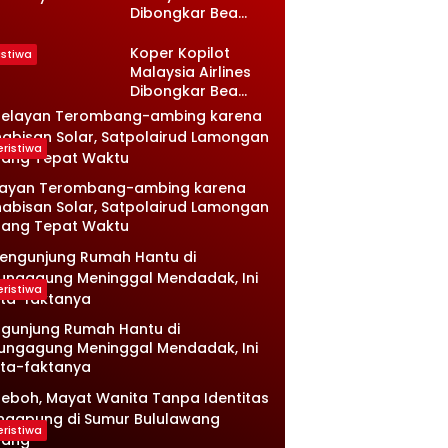
Dibongkar Bea
sambi
Cukai, Isinya Bikin
ongan, Ini
Petugas Terkejut
nologinya
Koper Kopilot
istiwa
Malaysia Airlines
Dibongkar Bea
Cukai, Isinya Bikin
Petugas Terkejut
eristiwa
layan Terombang-ambing karena
abisan Solar, Satpolairud Lamongan
tang Tepat Waktu
eristiwa
gunjung Rumah Hantu di
ungagung Meninggal Mendadak, Ini
ta-faktanya
eristiwa