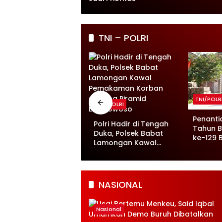
TNI – POLRI
NI/POLRI
TNI/POLR
TNI/POLRI
MMD ke-129
Penanti
Polri Hadir di Tengah
ojonegoro Sentuh
Tahun B
Duka, Polsek Babat
ektor Kesehatan,
ke-129 
Lamongan Kawal
alita dan Ibu Hamil
Wujudka
Pemakaman Korban
erima Makanan
di Keso
Gunung Piramid
ergizi
Bondowoso
NASIONAL
Nasional