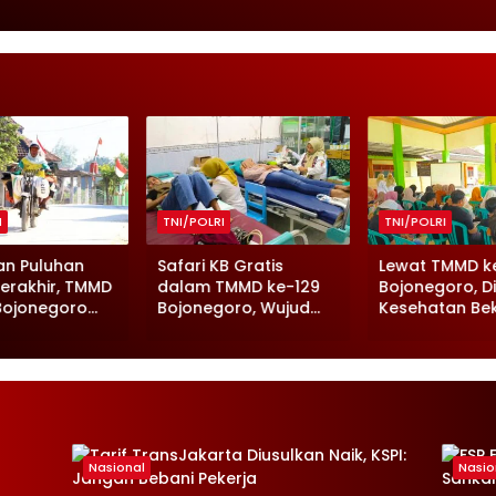
I
TNI/POLRI
TNI/POLRI
an Puluhan
Safari KB Gratis
Lewat TMMD k
erakhir, TMMD
dalam TMMD ke-129
Bojonegoro, D
Bojonegoro
Bojonegoro, Wujud
Kesehatan Bek
n Jalan Beton
Nyata Kepedulian
Penjamah Pan
ngo
pada Kesehatan
Ciptakan Mak
Keluarga
Aman
Nasional
Nasio