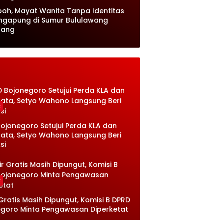
oh, Mayat Wanita Tanpa Identitas
ngapung di Sumur Bululawang
lang
k
ojonegoro Setujui Perda KLA dan
sata, Setyo Wahono Langsung Beri
si
k
 Gratis Masih Dipungut, Komisi B DPRD
goro Minta Pengawasan Diperketat