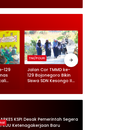
TNI/POLRI
TNI/POLRI
e-129
Jalan Cor TMMD ke-
TMMD ke-129
inas
129 Bojonegoro Bikin
Bojonegoro Sentuh
ali
Siswa SDN Kesongo II
Sektor Kesehatan,
gan
Latihan Makin
Balita dan Ibu Hamil
anan
Semangat
Terima Makanan
Bergizi
nal