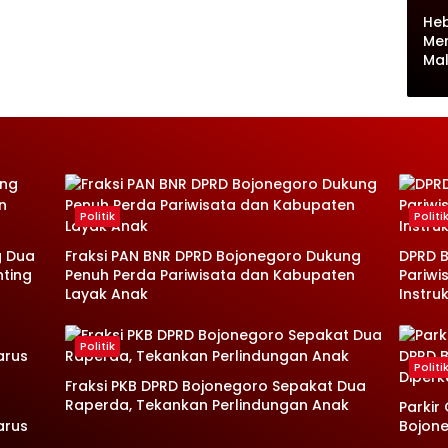
Heb
Me
Ma
Politik
Politi
g Dua
Fraksi PAN BNR DPRD Bojonegoro Dukung
DPRD B
nting
Penuh Perda Pariwisata dan Kabupaten
Pariwi
Layak Anak
Instruk
Politik
Politi
Fraksi PKB DPRD Bojonegoro Sepakat Dua
Raperda, Tekankan Perlindungan Anak
Parkir
arus
Bojone