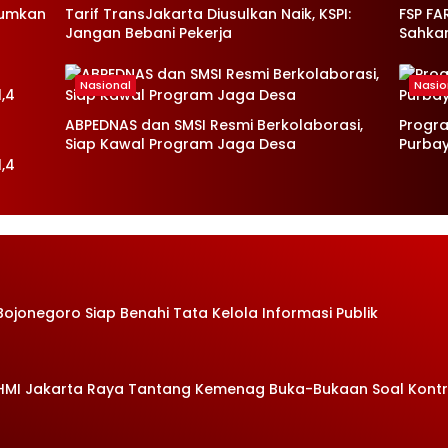
mumkan
Tarif TransJakarta Diusulkan Naik, KSPI:
FSP FA
Jangan Bebani Pekerja
Sahka
Nasional
Nasio
ABPEDNAS dan SMSI Resmi Berkolaborasi,
Progr
Siap Kawal Program Jaga Desa
Purba
,4
Bojonegoro Siap Benahi Tata Kelola Informasi Publik
 HMI Jakarta Raya Tantang Kemenag Buka-Bukaan Soal Kont