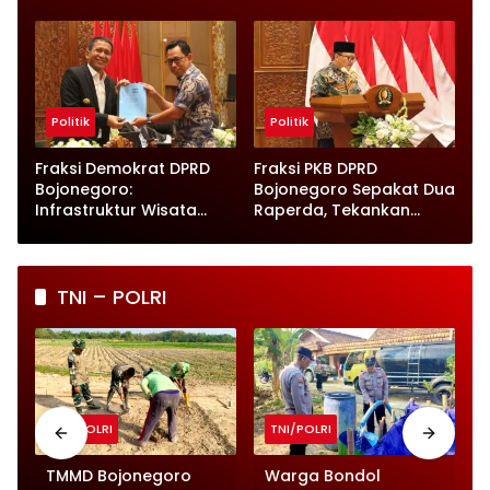
dan Kabupaten Layak
Wahono Langsung Beri
Anak
Instruksi
Politik
Politik
Fraksi Demokrat DPRD
Fraksi PKB DPRD
Bojonegoro:
Bojonegoro Sepakat Dua
Infrastruktur Wisata
Raperda, Tekankan
hingga UMKM Harus Jadi
Perlindungan Anak
Prioritas
TNI – POLRI
TNI/POLRI
TNI/POLRI
TMMD Bojonegoro
Warga Bondol