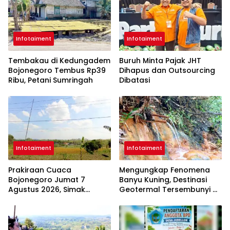
Infotaiment
Infotaiment
Tembakau di Kedungadem
Buruh Minta Pajak JHT
Bojonegoro Tembus Rp39
Dihapus dan Outsourcing
Ribu, Petani Sumringah
Dibatasi
Infotaiment
Infotaiment
Prakiraan Cuaca
Mengungkap Fenomena
Bojonegoro Jumat 7
Banyu Kuning, Destinasi
Agustus 2026, Simak
Geotermal Tersembunyi di
Kondisi Terbarunya
Bojonegoro