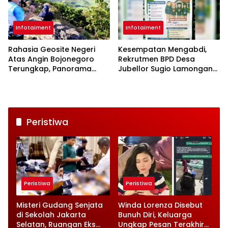
Infotaiment
Infotaiment
Rahasia Geosite Negeri
Kesempatan Mengabdi,
Atas Angin Bojonegoro
Rekrutmen BPD Desa
Terungkap, Panorama
Jubellor Sugio Lamongan
Cantik dengan Sejarah
Dibuka Mulai Hari Ini
Bumi
Peristiwa
Peristiwa
Peristiwa
Misteri Gudang Senjata
Winda Lorenza Disebut
di Sekolah Jakarta
Bunuh Diri, Keluarga
Selatan, Ruangan Eks
Ungkap Pesan Terakhir