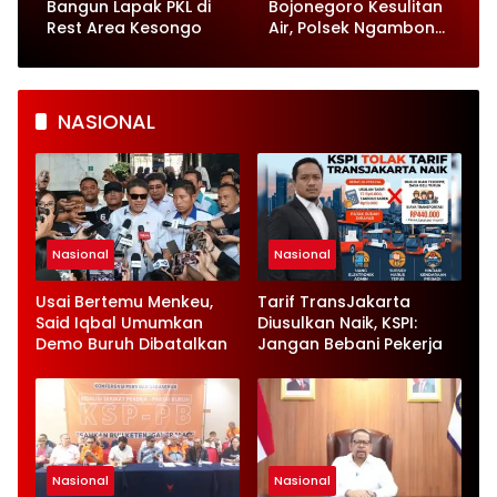
Bangun Lapak PKL di
Bojonegoro Kesulitan
Rest Area Kesongo
Air, Polsek Ngambon
Turunkan 8.000 Liter
Bantuan
NASIONAL
Nasional
Nasional
Usai Bertemu Menkeu,
Tarif TransJakarta
Said Iqbal Umumkan
Diusulkan Naik, KSPI:
Demo Buruh Dibatalkan
Jangan Bebani Pekerja
Nasional
Nasional