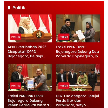
Politik
Politik
Politik
APBD Perubahan 2026
Fraksi PPKN DPRD
Disepakati DPRD
Bojonegoro Dukung Dua
Bojonegoro, Belanja
Raperda Bojonegoro, Ini
Daerah Turun Tapi
Catatan Penting yang
Infrastruktur Diperkuat
Disampaikan
Politik
Politik
Fraksi PAN BNR DPRD
DPRD Bojonegoro Setujui
Bojonegoro Dukung
Perda KLA dan
Penuh Perda Pariwisata
Pariwisata, Setyo