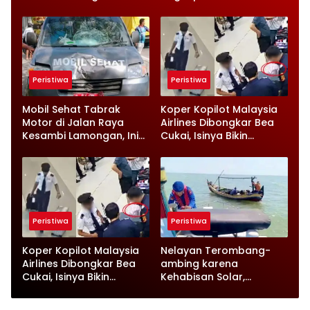
Ketua Yayasan Jadi
dan Rencana Jual
Sorotan
Rumah
Peristiwa
Peristiwa
Mobil Sehat Tabrak
Koper Kopilot Malaysia
Motor di Jalan Raya
Airlines Dibongkar Bea
Kesambi Lamongan, Ini
Cukai, Isinya Bikin
Kronologinya
Petugas Terkejut
Peristiwa
Peristiwa
Koper Kopilot Malaysia
Nelayan Terombang-
Airlines Dibongkar Bea
ambing karena
Cukai, Isinya Bikin
Kehabisan Solar,
Petugas Terkejut
Satpolairud Lamongan
Datang Tepat Waktu