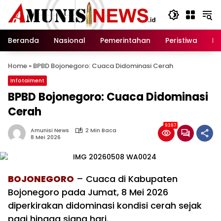
Langsung
ke
konten
Beranda
Nasional
Pemerintahan
Peristiwa
In
Home
»
BPBD Bojonegoro: Cuaca Didominasi Cerah
Infotaiment
BPBD Bojonegoro: Cuaca Didominasi
Cerah
9387
Amunisi News
2 Min Baca
8 Mei 2026
BOJONEGORO
– Cuaca di Kabupaten
Bojonegoro pada Jumat, 8 Mei 2026
diperkirakan didominasi kondisi cerah sejak
pagi hingga siang hari.