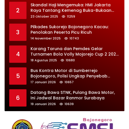
Skandal Haji Mengemuka: HMI Jakarta
2
Raya Tantang Kemenag Buka-Bukaan
Soal Kontrak Syarekah Bermasalah
23 Oktober 2025
11259
Pilkades Sukorejo Bojonegoro Kacau:
3
Penolakan Peserta Picu Ricuh
14 November 2025
10743
Karang Taruna dan Pemdes Gelar
4
Turnamen Bola Volly Mojorejo Cup 2 2025,
Diikuti 28 Tim
18 Agustus 2025
10680
Bus Kontra Motor di Sumberrejo
5
Bojonegoro, Polisi Ungkap Penyebab
Kecelakaan
17 Januari 2026
10657
Datang Bawa STNK, Pulang Bawa Motor,
6
Ini Jadwal Bazar Ranmor Surabaya
19 Januari 2026
10639