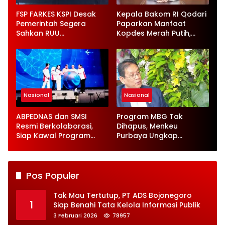
FSP FARKES KSPI Desak
Kepala Bakom RI Qodari
Pemerintah Segera
Paparkan Manfaat
Sahkan RUU
Kopdes Merah Putih,
Ketenagakerjaan Baru
Serap 1,4 Juta Tenaga
Kerja
Nasional
Nasional
ABPEDNAS dan SMSI
Program MBG Tak
Resmi Berkolaborasi,
Dihapus, Menkeu
Siap Kawal Program
Purbaya Ungkap
Jaga Desa
Perbaikan Besar-
besaran
Pos Populer
Tak Mau Tertutup, PT ADS Bojonegoro
1
Siap Benahi Tata Kelola Informasi Publik
3 Februari 2026
78957