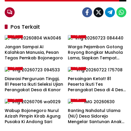
Belasan Santri
Pos Terkait
Ragam
Ragam
Jangan Sampai AI
Warga Pejambon Gotong
Kalahkan Manusia, Pesan
Royong Bongkar Mushola
Tegas Pemkab Bojonegoro
Lama, Siapkan Tempat
Ibadah Yang Lebih Nyaman
Ragam
Ragam
Diawasi Perguruan Tinggi,
Persaingan Ketat! 81
81 Peserta Ikuti Seleksi Ujian
Peserta Ikuti Tes
Perangakat Desa di Kanor
Perangakat Desa di 4 Desa
Kecamatan Kanor
Ragam
Ragam
Wabup Bojonegoro Nurul
Ranting Nahdatul Ulama
Azizah Pimpin Kirab Agung
(NU) Desa Sidorejo
Pusaka Ki Andong Sari
Mengelar Santunan Anak
Yatim