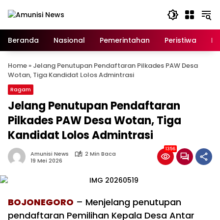
Langsung
ke
konten
Beranda
Nasional
Pemerintahan
Peristiwa
In
Home
»
Jelang Penutupan Pendaftaran Pilkades PAW Desa
Wotan, Tiga Kandidat Lolos Admintrasi
Ragam
Jelang Penutupan Pendaftaran
Pilkades PAW Desa Wotan, Tiga
Kandidat Lolos Admintrasi
1356
Amunisi News
2 Min Baca
19 Mei 2026
BOJONEGORO
– Menjelang penutupan
pendaftaran Pemilihan Kepala Desa Antar