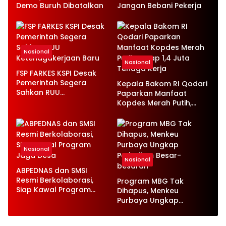
Demo Buruh Dibatalkan
Jangan Bebani Pekerja
Nasional
Nasional
FSP FARKES KSPI Desak
Pemerintah Segera
Kepala Bakom RI Qodari
Sahkan RUU
Paparkan Manfaat
Ketenagakerjaan Baru
Kopdes Merah Putih,
Serap 1,4 Juta Tenaga
Kerja
Nasional
Nasional
ABPEDNAS dan SMSI
Resmi Berkolaborasi,
Program MBG Tak
Siap Kawal Program
Dihapus, Menkeu
Jaga Desa
Purbaya Ungkap
Perbaikan Besar-
besaran