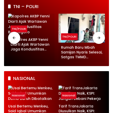
TNI – POLRI
TNI/POLRI
TNI/POLRI
Kapolres AKBP Yenni
Diarti Ajak Wartawan
Rumah Baru Mbah
Jaga Kondusifitas
Samijan Nyaris Selesai,
Bojonegoro
Satgas TMMD
Bojonegoro Kebut
Finishing
NASIONAL
Nasional
Nasional
Usai Bertemu Menkeu,
Tarif TransJakarta
Said Iqbal Umumkan
Diusulkan Naik, KSPI: