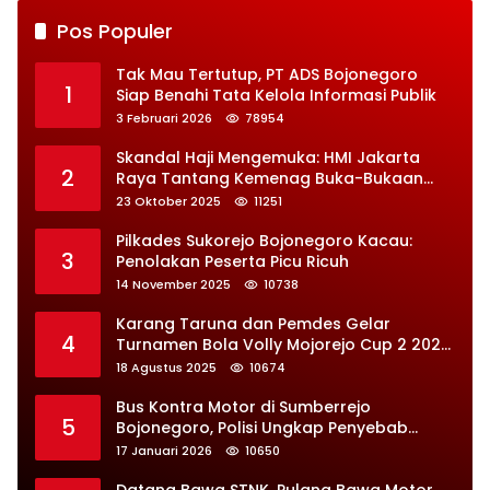
Pos Populer
Tak Mau Tertutup, PT ADS Bojonegoro
1
Siap Benahi Tata Kelola Informasi Publik
3 Februari 2026
78954
Skandal Haji Mengemuka: HMI Jakarta
2
Raya Tantang Kemenag Buka-Bukaan
Soal Kontrak Syarekah Bermasalah
23 Oktober 2025
11251
Pilkades Sukorejo Bojonegoro Kacau:
3
Penolakan Peserta Picu Ricuh
14 November 2025
10738
Karang Taruna dan Pemdes Gelar
4
Turnamen Bola Volly Mojorejo Cup 2 2025,
Diikuti 28 Tim
18 Agustus 2025
10674
Bus Kontra Motor di Sumberrejo
5
Bojonegoro, Polisi Ungkap Penyebab
Kecelakaan
17 Januari 2026
10650