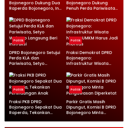
Bojonegoro Dukung Dua
Bojonegoro Dukung
Raperda Bojonegoro, Ini
Penuh Perda Pariwisata
Catatan Penting yang
dan Kabupaten Layak
Disampaikan
Anak
Politik
Politik
DPRD Bojonegoro Setujui
Fraksi Demokrat DPRD
Perda KLA dan
Bojonegoro:
Pariwisata, Setyo
Infrastruktur Wisata
Wahono Langsung Beri
hingga UMKM Harus Jadi
Instruksi
Prioritas
Politik
Politik
Fraksi PKB DPRD
Parkir Gratis Masih
Bojonegoro Sepakat Dua
Dipungut, Komisi B DPRD
Raperda, Tekankan
Bojonegoro Minta
Perlindungan Anak
Pengawasan Diperketat