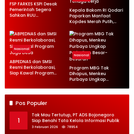
FSP FARKES KSPI Desak
Pemerintah Segera
Kepala Bakom RI Qodari
Sahkan RUU
Paparkan Manfaat
Ketenagakerjaan Baru
Kopdes Merah Putih,
Serap 1,4 Juta Tenaga
Kerja
Nasional
Nasional
ABPEDNAS dan SMSI
Resmi Berkolaborasi,
Program MBG Tak
Siap Kawal Program
Dihapus, Menkeu
Jaga Desa
Purbaya Ungkap
Perbaikan Besar-
besaran
Pos Populer
Tak Mau Tertutup, PT ADS Bojonegoro
1
Siap Benahi Tata Kelola Informasi Publik
3 Februari 2026
78954