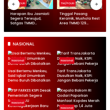
TNI/POLRI
TNI/POLRI
o
Harapan Ibu Jasmiati
Tinggal Pasang
Segera Terwujud,
Keramik, Mushola Rest
Satgas TMMD
Area TMMD 129
Bojonegoro Kebutan
Bojonegoro Segera
Renovasi Rumah
Dibuka
NASIONAL
Nasional
Nasional
Usai Bertemu Menkeu,
Tarif TransJakarta
Said Iqbal Umumkan
Diusulkan Naik, KSPI:
Demo Buruh Dibatalkan
Jangan Bebani Pekerja
Nasional
Nasional