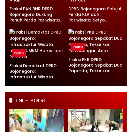
Fraksi PAN BNR DPRD
DPRD Bojonegoro Setujui
Bojonegoro Dukung
Perda KLA dan
Penuh Perda Pariwisata
Pariwisata, Setyo
dan Kabupaten Layak
Wahono Langsung Beri
Anak
Instruksi
Politik
Politik
Fraksi PKB DPRD
Bojonegoro Sepakat Dua
Fraksi Demokrat DPRD
Raperda, Tekankan
Bojonegoro:
Perlindungan Anak
Infrastruktur Wisata
hingga UMKM Harus Jadi
Prioritas
TNI – POLRI