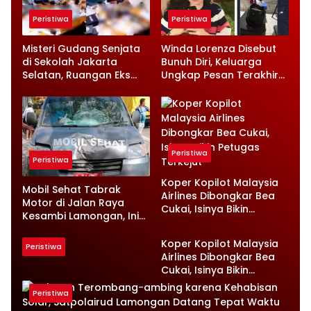
Peristiwa
Peristiwa
Misteri Gudang Senjata
Winda Lorenza Disebut
di Sekolah Jakarta
Bunuh Diri, Keluarga
Selatan, Ruangan Eks
Ungkap Pesan Terakhir
Ketua Yayasan Jadi
dan Rencana Jual
Sorotan
Rumah
Peristiwa
Peristiwa
Koper Kopilot Malaysia
Mobil Sehat Tabrak
Airlines Dibongkar Bea
Motor di Jalan Raya
Cukai, Isinya Bikin
Kesambi Lamongan, Ini
Petugas Terkejut
Kronologinya
Koper Kopilot Malaysia
Peristiwa
Airlines Dibongkar Bea
Cukai, Isinya Bikin
Petugas Terkejut
Peristiwa