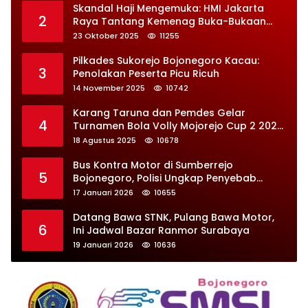
Skandal Haji Mengemuka: HMI Jakarta
2
Raya Tantang Kemenag Buka-Bukaan
Soal Kontrak Syarekah Bermasalah
23 Oktober 2025
11255
Pilkades Sukorejo Bojonegoro Kacau:
3
Penolakan Peserta Picu Ricuh
14 November 2025
10742
Karang Taruna dan Pemdes Gelar
4
Turnamen Bola Volly Mojorejo Cup 2 2025,
Diikuti 28 Tim
18 Agustus 2025
10678
Bus Kontra Motor di Sumberrejo
5
Bojonegoro, Polisi Ungkap Penyebab
Kecelakaan
17 Januari 2026
10655
Datang Bawa STNK, Pulang Bawa Motor,
6
Ini Jadwal Bazar Ranmor Surabaya
19 Januari 2026
10636