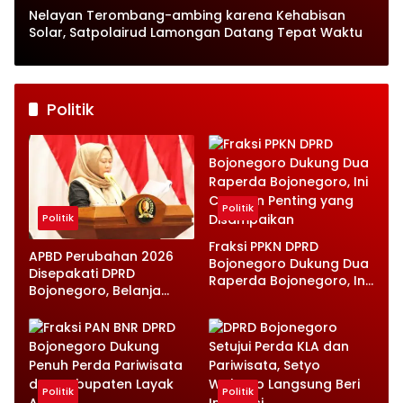
Nelayan Terombang-ambing karena Kehabisan
Solar, Satpolairud Lamongan Datang Tepat Waktu
Politik
Politik
Politik
Fraksi PPKN DPRD
APBD Perubahan 2026
Bojonegoro Dukung Dua
Disepakati DPRD
Raperda Bojonegoro, Ini
Bojonegoro, Belanja
Catatan Penting yang
Daerah Turun Tapi
Disampaikan
Infrastruktur Diperkuat
Politik
Politik