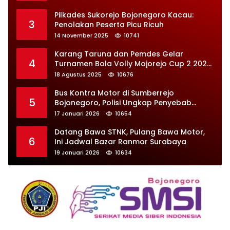
Pilkades Sukorejo Bojonegoro Kacau:
3
Penolakan Peserta Picu Ricuh
14 November 2025
10741
Karang Taruna dan Pemdes Gelar
4
Turnamen Bola Volly Mojorejo Cup 2 2025,
Diikuti 28 Tim
18 Agustus 2025
10676
Bus Kontra Motor di Sumberrejo
5
Bojonegoro, Polisi Ungkap Penyebab
Kecelakaan
17 Januari 2026
10654
Datang Bawa STNK, Pulang Bawa Motor,
6
Ini Jadwal Bazar Ranmor Surabaya
19 Januari 2026
10634