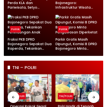
Perda KLA dan
Bojonegoro:
Pariwisata, Setyo
Infrastruktur Wisata
Wahono Langsung Beri
hingga UMKM Harus Jadi
Instruksi
Prioritas
Politik
Politik
Fraksi PKB DPRD
Parkir Gratis Masih
Bojonegoro Sepakat Dua
Dipungut, Komisi B DPRD
Raperda, Tekankan
Bojonegoro Minta
Perlindungan Anak
Pengawasan Diperketat
TNI – POLRI
TNI/POLRI
TNI/POLRI
Operasi Rokok Ilegal
Polri Hadir di Tengah