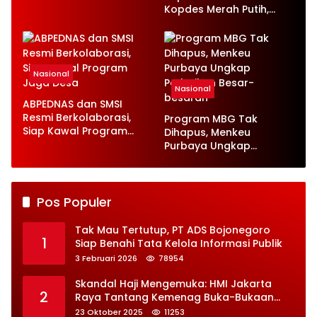
Ketenagakerjaan Baru
Kopdes Merah Putih,
Serap 1,4 Juta Tenaga
Kerja
Nasional
Nasional
ABPEDNAS dan SMSI
Resmi Berkolaborasi,
Program MBG Tak
Siap Kawal Program
Dihapus, Menkeu
Jaga Desa
Purbaya Ungkap
Perbaikan Besar-
besaran
Pos Populer
Tak Mau Tertutup, PT ADS Bojonegoro
1
Siap Benahi Tata Kelola Informasi Publik
3 Februari 2026
78954
Skandal Haji Mengemuka: HMI Jakarta
2
Raya Tantang Kemenag Buka-Bukaan
Soal Kontrak Syarekah Bermasalah
23 Oktober 2025
11253