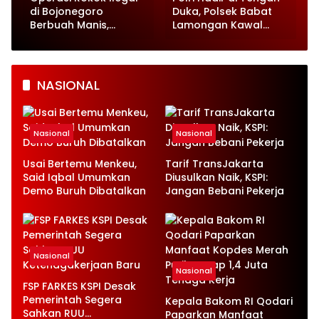
di Bojonegoro
Duka, Polsek Babat
Berbuah Manis,
Lamongan Kawal
Semua Toko Bersih
Pemakaman Korban
Gunung Piramid
Bondowoso
NASIONAL
Nasional
Nasional
Usai Bertemu Menkeu,
Tarif TransJakarta
Said Iqbal Umumkan
Diusulkan Naik, KSPI:
Demo Buruh Dibatalkan
Jangan Bebani Pekerja
Nasional
Nasional
FSP FARKES KSPI Desak
Pemerintah Segera
Kepala Bakom RI Qodari
Sahkan RUU
Paparkan Manfaat