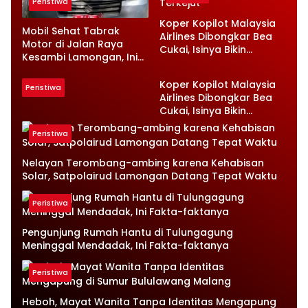
Peristiwa
Koper Kopilot Malaysia
Mobil Sehat Tabrak
Airlines Dibongkar Bea
Motor di Jalan Raya
Cukai, Isinya Bikin
Kesambi Lamongan, Ini
Petugas Terkejut
Kronologinya
Koper Kopilot Malaysia
Peristiwa
Airlines Dibongkar Bea
Cukai, Isinya Bikin
Petugas Terkejut
Peristiwa
Nelayan Terombang-ambing karena Kehabisan
Solar, Satpolairud Lamongan Datang Tepat Waktu
Peristiwa
Pengunjung Rumah Hantu di Tulungagung
Meninggal Mendadak, Ini Fakta-faktanya
Peristiwa
Heboh, Mayat Wanita Tanpa Identitas Mengapung