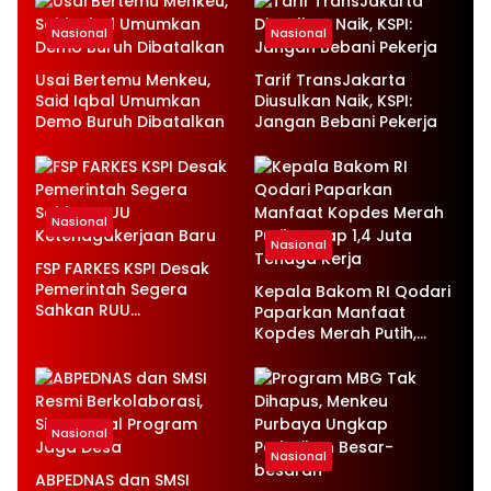
Nasional
Nasional
Usai Bertemu Menkeu,
Tarif TransJakarta
Said Iqbal Umumkan
Diusulkan Naik, KSPI:
Demo Buruh Dibatalkan
Jangan Bebani Pekerja
Nasional
Nasional
FSP FARKES KSPI Desak
Pemerintah Segera
Kepala Bakom RI Qodari
Sahkan RUU
Paparkan Manfaat
Ketenagakerjaan Baru
Kopdes Merah Putih,
Serap 1,4 Juta Tenaga
Kerja
Nasional
Nasional
ABPEDNAS dan SMSI