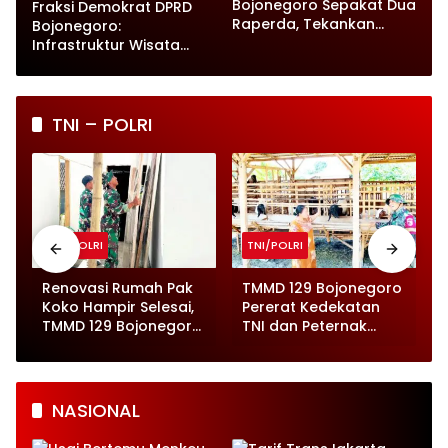
Bojonegoro Sepakat Dua
Fraksi Demokrat DPRD
Raperda, Tekankan
Bojonegoro:
Perlindungan Anak
Infrastruktur Wisata
hingga UMKM Harus Jadi
Prioritas
TNI – POLRI
TNI/POLRI
TNI/POLRI
o
Renovasi Rumah Pak
TMMD 129 Bojonegoro
Koko Hampir Selesai,
Pererat Kedekatan
,
TMMD 129 Bojonegoro
TNI dan Peternak
Tunjukkan Progres
Kambing di Kesongo
Pesat
NASIONAL