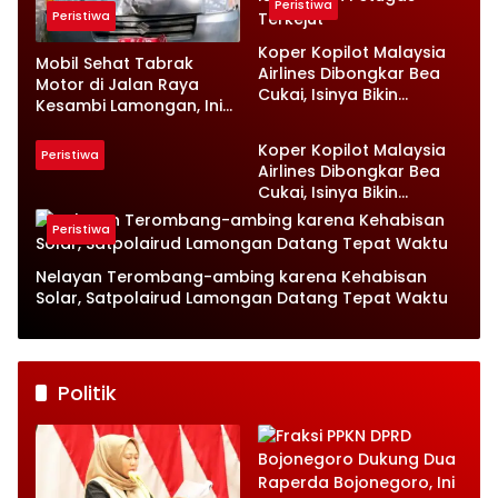
Peristiwa
Peristiwa
Koper Kopilot Malaysia
Mobil Sehat Tabrak
Airlines Dibongkar Bea
Motor di Jalan Raya
Cukai, Isinya Bikin
Kesambi Lamongan, Ini
Petugas Terkejut
Kronologinya
Koper Kopilot Malaysia
Peristiwa
Airlines Dibongkar Bea
Cukai, Isinya Bikin
Petugas Terkejut
Peristiwa
Nelayan Terombang-ambing karena Kehabisan
Solar, Satpolairud Lamongan Datang Tepat Waktu
Politik