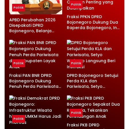
Politik
Politik
Fraksi PPKN DPRD
APBD Perubahan 2026
Bojonegoro Dukung Dua
Disepakati DPRD
Raperda Bojonegoro, Ini
Bojonegoro, Belanja
Catatan Penting yang
Daerah Turun Tapi
Disampaikan
Infrastruktur Diperkuat
Politik
Politik
Fraksi PAN BNR DPRD
DPRD Bojonegoro Setujui
Bojonegoro Dukung
Perda KLA dan
Penuh Perda Pariwisata
Pariwisata, Setyo
dan Kabupaten Layak
Wahono Langsung Beri
Anak
Instruksi
Politik
Politik
Fraksi PKB DPRD