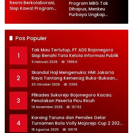
Resmi Berkolaborasi,
Program MBG Tak
Siap Kawal Program
Dihapus, Menkeu
Jaga Desa
Purbaya Ungkap
Perbaikan Besar-
besaran
Pos Populer
Tak Mau Tertutup, PT ADS Bojonegoro
1
Siap Benahi Tata Kelola Informasi Publik
3 Februari 2026
78954
Skandal Haji Mengemuka: HMI Jakarta
2
Raya Tantang Kemenag Buka-Bukaan
Soal Kontrak Syarekah Bermasalah
23 Oktober 2025
11255
Pilkades Sukorejo Bojonegoro Kacau:
3
Penolakan Peserta Picu Ricuh
14 November 2025
10742
Karang Taruna dan Pemdes Gelar
4
Turnamen Bola Volly Mojorejo Cup 2 2025,
Diikuti 28 Tim
18 Agustus 2025
10678