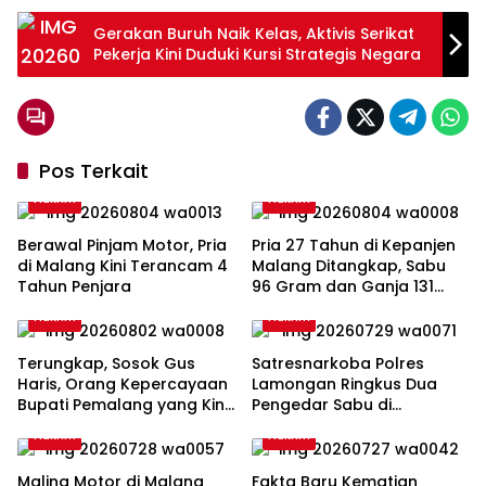
Gerakan Buruh Naik Kelas, Aktivis Serikat
Pekerja Kini Duduki Kursi Strategis Negara
Pos Terkait
Hukrim
Hukrim
Berawal Pinjam Motor, Pria
Pria 27 Tahun di Kepanjen
di Malang Kini Terancam 4
Malang Ditangkap, Sabu
Tahun Penjara
96 Gram dan Ganja 131
Gram Disita
Hukrim
Hukrim
Terungkap, Sosok Gus
Satresnarkoba Polres
Haris, Orang Kepercayaan
Lamongan Ringkus Dua
Bupati Pemalang yang Kini
Pengedar Sabu di
Jadi Tersangka KPK
Brondong
Hukrim
Hukrim
Maling Motor di Malang
Fakta Baru Kematian