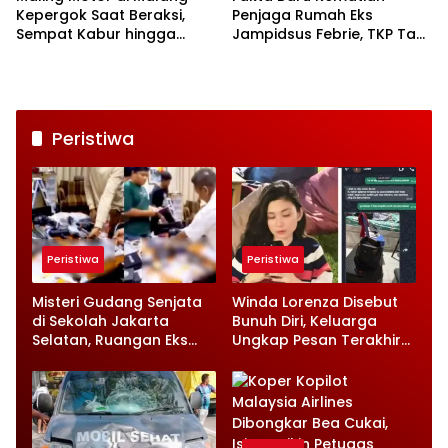
Kepergok Saat Beraksi,
Penjaga Rumah Eks
Sempat Kabur hingga
Jampidsus Febrie, TKP Tak
Tersungkur di Jalan
Lagi Steril Jadi Kendala
Penyidik
Peristiwa
Peristiwa
Peristiwa
Misteri Gudang Senjata
Winda Lorenza Disebut
di Sekolah Jakarta
Bunuh Diri, Keluarga
Selatan, Ruangan Eks
Ungkap Pesan Terakhir
Ketua Yayasan Jadi
dan Rencana Jual
Sorotan
Rumah