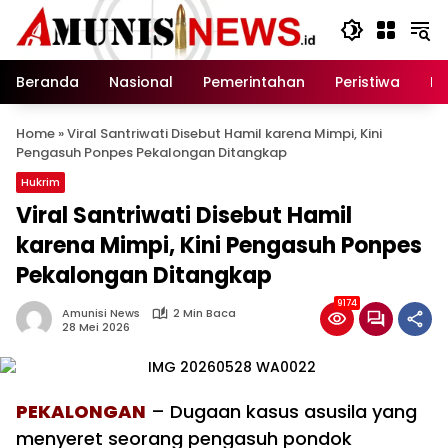
Langsung
ke
konten
Beranda
Nasional
Pemerintahan
Peristiwa
In
Home
»
Viral Santriwati Disebut Hamil karena Mimpi, Kini
Pengasuh Ponpes Pekalongan Ditangkap
Hukrim
Viral Santriwati Disebut Hamil
karena Mimpi, Kini Pengasuh Ponpes
Pekalongan Ditangkap
9174
Amunisi News
2 Min Baca
28 Mei 2026
PEKALONGAN
– Dugaan kasus asusila yang
menyeret seorang pengasuh pondok