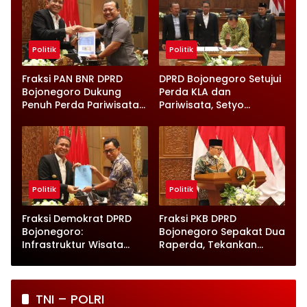
Politik
Politik
Fraksi PAN BNR DPRD
DPRD Bojonegoro Setujui
Bojonegoro Dukung
Perda KLA dan
Penuh Perda Pariwisata
Pariwisata, Setyo
dan Kabupaten Layak
Wahono Langsung Beri
Anak
Instruksi
Politik
Politik
Fraksi Demokrat DPRD
Fraksi PKB DPRD
Bojonegoro:
Bojonegoro Sepakat Dua
Infrastruktur Wisata
Raperda, Tekankan
hingga UMKM Harus Jadi
Perlindungan Anak
Prioritas
TNI – POLRI