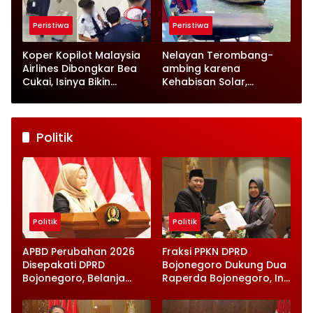
Peristiwa
Peristiwa
Koper Kopilot Malaysia
Nelayan Terombang-
Airlines Dibongkar Bea
ambing karena
Cukai, Isinya Bikin
Kehabisan Solar,
Petugas Terkejut
Satpolairud Lamongan
Datang Tepat Waktu
Politik
Politik
Politik
APBD Perubahan 2026
Fraksi PPKN DPRD
Disepakati DPRD
Bojonegoro Dukung Dua
Bojonegoro, Belanja
Raperda Bojonegoro, Ini
Daerah Turun Tapi
Catatan Penting yang
Infrastruktur Diperkuat
Disampaikan