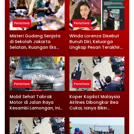
Peristiwa
Peristiwa
Misteri Gudang Senjata
Winda Lorenza Disebut
di Sekolah Jakarta
Bunuh Diri, Keluarga
Selatan, Ruangan Eks
Ungkap Pesan Terakhir
Ketua Yayasan Jadi
dan Rencana Jual
Sorotan
Rumah
Peristiwa
Peristiwa
Mobil Sehat Tabrak
Koper Kopilot Malaysia
Motor di Jalan Raya
Airlines Dibongkar Bea
Kesambi Lamongan, Ini
Cukai, Isinya Bikin
Kronologinya
Petugas Terkejut