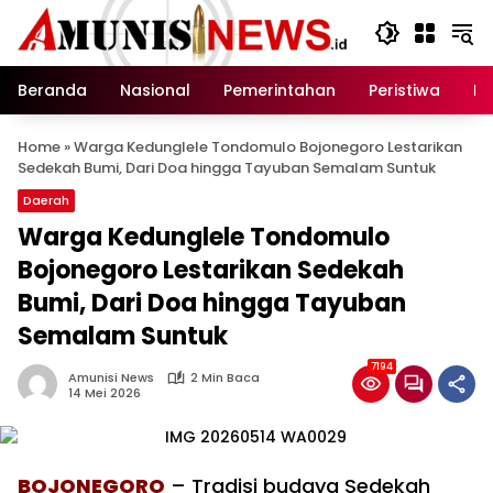
Langsung
ke
konten
Beranda
Nasional
Pemerintahan
Peristiwa
In
Home
»
Warga Kedunglele Tondomulo Bojonegoro Lestarikan
Sedekah Bumi, Dari Doa hingga Tayuban Semalam Suntuk
Daerah
Warga Kedunglele Tondomulo
Bojonegoro Lestarikan Sedekah
Bumi, Dari Doa hingga Tayuban
Semalam Suntuk
7194
Amunisi News
2 Min Baca
14 Mei 2026
BOJONEGORO
– Tradisi budaya Sedekah