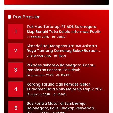
Jaga Desa
Perbaikan Besar-
besaran
Pos Populer
Tak Mau Tertutup, PT ADS Bojonegoro
1
Siap Benahi Tata Kelola Informasi Publik
3 Februari 2026
78957
Skandal Haji Mengemuka: HMI Jakarta
2
Raya Tantang Kemenag Buka-Bukaan
Soal Kontrak Syarekah Bermasalah
23 Oktober 2025
11259
Pilkades Sukorejo Bojonegoro Kacau:
3
Penolakan Peserta Picu Ricuh
14 November 2025
10743
Karang Taruna dan Pemdes Gelar
4
Turnamen Bola Volly Mojorejo Cup 2 2025,
Diikuti 28 Tim
18 Agustus 2025
10680
Bus Kontra Motor di Sumberrejo
5
Bojonegoro, Polisi Ungkap Penyebab
Kecelakaan