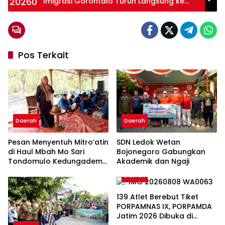
Imigrasi Gorontalo Turun Langsung ke
Perusahaan
Pos Terkait
Daerah
Daerah
Pesan Menyentuh Mitro’atin
SDN Ledok Wetan
di Haul Mbah Mo Sari
Bojonegoro Gabungkan
Tondomulo Kedungadem
Akademik dan Ngaji
Bojonegoro: Jangan Lupa
Daerah
Bekal Akhirat
139 Atlet Berebut Tiket
PORPAMNAS IX, PORPAMDA
Jatim 2026 Dibuka di