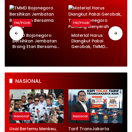
TNI/POLRI
TNI/POLRI
TMMD Bojonegoro
Material Harus
Bersihkan Jembatan
Diangkut Pakai
Brang Etan Bersama
Gerobak, TMMD
Warga
Bojonegoro Pantang
Menyerah
NASIONAL
Nasional
Nasional
Usai Bertemu Menkeu,
Tarif TransJakarta