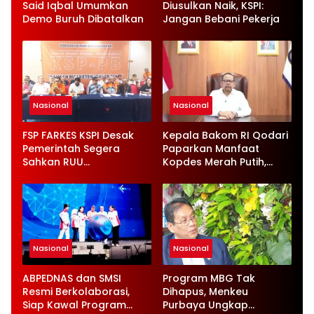
Said Iqbal Umumkan
Diusulkan Naik, KSPI:
Demo Buruh Dibatalkan
Jangan Bebani Pekerja
Nasional
Nasional
FSP FARKES KSPI Desak
Kepala Bakom RI Qodari
Pemerintah Segera
Paparkan Manfaat
Sahkan RUU
Kopdes Merah Putih,
Ketenagakerjaan Baru
Serap 1,4 Juta Tenaga
Kerja
Nasional
Nasional
ABPEDNAS dan SMSI
Program MBG Tak
Resmi Berkolaborasi,
Dihapus, Menkeu
Siap Kawal Program
Purbaya Ungkap